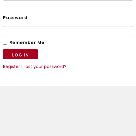
Password
Remember Me
Register
|
Lost your password?
WILLENBROCK FÖRDERTECHNIK GMBH
T
+49 421 54 97 0
M
info@willenbrock.de
W
www.willenbrock.de
LOKALIZACJA BREMEN
Senator-Bömers-Straße 1
28197 Bremen