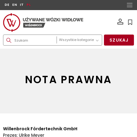
DE
EN
IT
PL
SZUKAJ
NOTA PRAWNA
Willenbrock Fördertechnik GmbH
Prezes: Ulrike Meyer