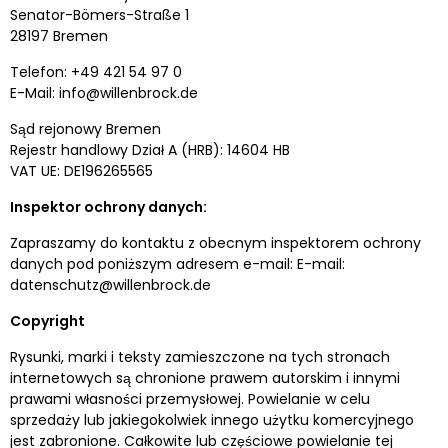
Senator-Bömers-Straße 1
28197 Bremen
Telefon: +49 421 54 97 0
E-Mail: info@willenbrock.de
Sąd rejonowy Bremen
Rejestr handlowy Dział A (HRB): 14604 HB
VAT UE: DE196265565
Inspektor ochrony danych:
Zapraszamy do kontaktu z obecnym inspektorem ochrony
danych pod poniższym adresem e-mail: E-mail:
datenschutz@willenbrock.de
Copyright
Rysunki, marki i teksty zamieszczone na tych stronach
internetowych są chronione prawem autorskim i innymi
prawami własności przemysłowej. Powielanie w celu
sprzedaży lub jakiegokolwiek innego użytku komercyjnego
jest zabronione. Całkowite lub częściowe powielanie tej