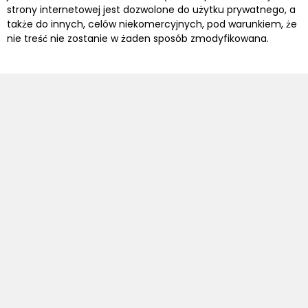
strony internetowej jest dozwolone do użytku prywatnego, a
także do innych, celów niekomercyjnych, pod warunkiem, że
nie treść nie zostanie w żaden sposób zmodyfikowana.
WILLENBROCK FÖRDERTECHNIK GMBH
T
+49 421 54 97 0
M
info@willenbrock.de
W
www.willenbrock.de
LOKALIZACJA BREMEN
Senator-Bömers-Straße 1
28197 Bremen
Tel.
+49 421 54 97 0
LOKALIZACJA BURGWEDEL
Am Berkhopsfeld 9
30938 Burgwedel
Tel.
+49 5139 98 54 0